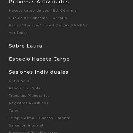
Próximas Actividades
Hacete cargo de vos | Ed. Géminis
Circulo de Sanación – Rosario
Retiro “Renacer” | MAR DE LAS PAMPAS
Ver Todos
Sobre Laura
Espacio Hacete Cargo
Sesiones Individuales
Carta Natal
Revolución Solar
Tránsitos Planetarios
Registros Akáshicos
Tarot
Terapia Alma – Cuerpo – Mente
Sanación Integral
Biodescodificación Astral