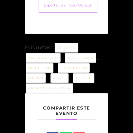
Exportación + iCal / Outlook
Etiquetas:
,
ACUARIO
,
,
AMOR PROPIO
AUTOESTIMA
,
,
BIENESTAR
LUNA NUEVA
,
,
,
MISION
PISCIS
PLUTON
PROPOSITO DE VIDA
COMPARTIR ESTE
EVENTO