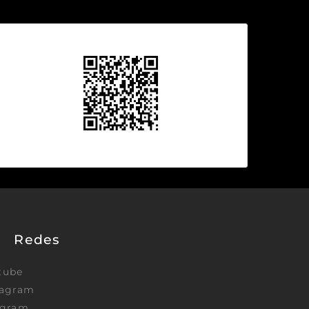
Redes
tube
tagram
egram