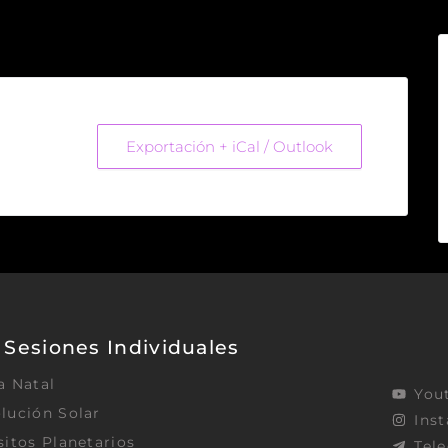
Exportación + iCal / Outlook
Sesiones Individuales
a Natal
You
lución Solar
Ins
sitos Planetarios
Tel