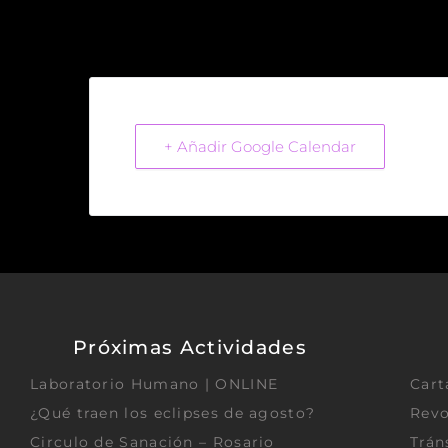
+ Añadir Google Calendar
Próximas Actividades
Laboratorio Humano | ONLINE
Cart
¿Qué traen los eclipses de agosto?
Revo
Circulo de Sanación – Rosario
Trán